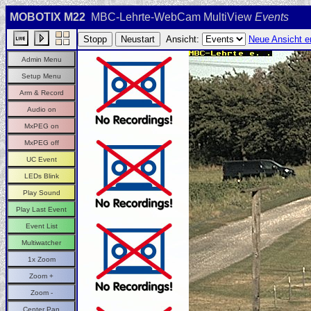
MOBOTIX M22
MBC-Lehrte-WebCam MultiView
Events
Ansicht:
Neue Ansicht er